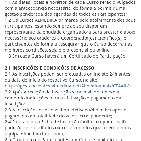
1.1 As datas, locais e horários de cada Curso serão divulgados
com a antecedência necessária, de forma a permitir uma
gestão ponderada das agendas de todos os Participantes;
1.2 Os Cursos ALMEDINA
primarão pelo acolhimento dos seus
Participantes, estando sempre ao seu dispor um
representante da entidade organizadora para prestar o apoio
necessário aos oradores e Coordenador(es) Científico(s), e
participantes de forma a assegurar que o Curso decorra nas
melhores condições, seja ele presencial ou online;
1.3 Em cada Curso haverá um Certificado de Participação;
2 | INSCRIÇÕES E CONDIÇÕES DE ACESSO
2.1 As inscrições podem ser efetuadas online até 24h antes
da data de início do respetivo Curso, no site
https://gestaoeventos.almedina.net/Almedinamais/CFAAIL/
;
2.2 Após a receção da inscrição será enviado um e-mail
contendo indicações para a efetivação e pagamento da
inscrição;
2.3 A inscrição só se considera efetivada/definitiva após o
pagamento da totalidade do valor correspondente;
2.4 Para além da Ficha de Inscrição (online ou por e-mail)
poderão ser solicitados outros elementos que a seu tempo a
equipa Almedina informará;
2.5 O número de Participantes por Curso é limitado, e a