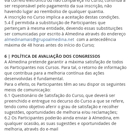
via correio eletrónico ou não compareça no Curso, continua a
ser responsável pelo pagamento da sua inscrição, não
havendo lugar ao reembolso de qualquer quantia.
A inscrição no Curso implica a aceitação destas condições.
5.4 É permitida a substituição de Participantes que
pertençam à mesma entidade, devendo essas substituições
ser comunicadas por escrito à Almedina através do endereço
almedinamais@grupoalmedina.net
com a antecedência
máxima de 48 horas antes do início do Curso;
6 | POLÍTICA DE AVALIAÇÃO DOS CONGRESSOS
A Almedina
pretende garantir a máxima satisfação de todos
os Participantes nos Cursos. Para tal, o retorno de informação
que contribua para a melhoria contínua das ações
desenvolvidas é fundamental.
Para o efeito, os Participantes têm ao seu dispor os seguintes
meios de comunicação:
6.1 Questionário de Satisfação do Curso, que deverá ser
preenchido e entregue no decurso do Curso a que se refere,
tendo como objetivo aferir o grau de satisfação e recolher
sugestões, oportunidades de melhoria e/ou reclamações;
6.2 Os Participantes poderão ainda enviar à Almedina, em
qualquer ocasião, as suas sugestões e oportunidades de
melhoria, através do e-mail