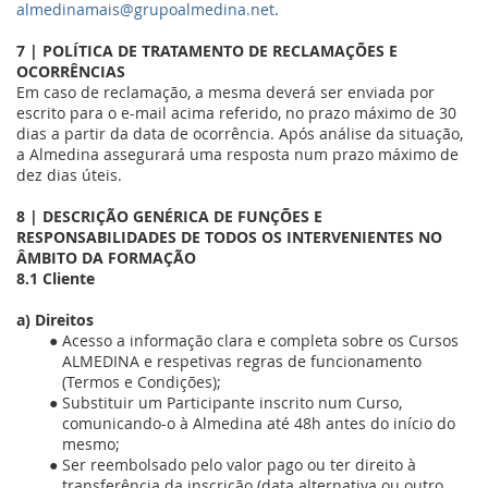
almedinamais@grupoalmedina.net
.
7 | POLÍTICA DE TRATAMENTO DE RECLAMAÇÕES E
OCORRÊNCIAS
Em caso de reclamação, a mesma deverá ser enviada por
escrito para o e-mail acima referido, no prazo máximo de 30
dias a partir da data de ocorrência. Após análise da situação,
a Almedina
assegurará uma resposta num prazo máximo de
dez dias úteis.
8 | DESCRIÇÃO GENÉRICA DE FUNÇÕES E
RESPONSABILIDADES DE TODOS OS INTERVENIENTES NO
ÂMBITO DA FORMAÇÃO
8.1
Cliente
a) Direitos
Acesso a informação clara e completa sobre os Cursos
ALMEDINA
e respetivas regras de funcionamento
(Termos e Condições);
Substituir um Participante inscrito num Curso,
comunicando-o à Almedina
até 48h antes do início do
mesmo;
Ser reembolsado pelo valor pago ou ter direito à
transferência da inscrição (data alternativa ou outro